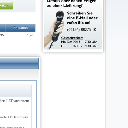
enkorb
Ersparnis
95 
1,70 
ndert LED ansteuern
viele LEDs steuern.
ale erzeugt das