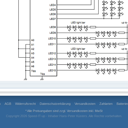
m
AGB
Widerrufsrecht
Datenschutzerklärung
Versandkosten
Zahlarten
Batteri
* Alle Preisangaben sind zzgl.
Versandkosten
inkl. MwSt
Copyright 2026 Speed-IT-up - Inhaber Hans-Peter Küsters. Alle Rechte vorbehalten.