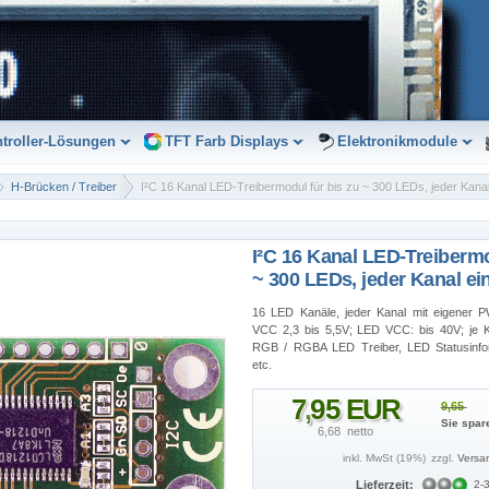
troller-Lösungen
TFT Farb Displays
Elektronikmodule
H-Brücken / Treiber
I²C 16 Kanal LED-Treibermodul für bis zu ~ 300 LEDs, jeder Kana
I²C 16 Kanal LED-Treibermo
~ 300 LEDs, jeder Kanal e
16 LED Kanäle, jeder Kanal mit eigener
VCC 2,3 bis 5,5V; LED VCC: bis 40V; je K
RGB / RGBA LED Treiber, LED Statusinfo
etc.
7
,
95
EUR
9,65 
Sie spar
6,68  netto
inkl. MwSt (19%)
zzgl.
Versa
Lieferzeit:
2-