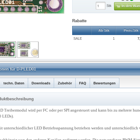
Stk
In den War
Rabatte
Ab Stk
Preis:Stk
SALE
1
7,
tionen für D-PLED01
techn. Daten
Downloads
Zubehör
FAQ
Bewertungen
roduktbeschreibung
D Treibermodul wird per I²C oder per SPI angesteuert und kann bis zu mehrere hu
0 LEDs).
it unterschiedlicher LED Betriebsspannung betrieben werden und unterschiedlich 
unabhängig von den anderen Kanälen gedimmt werden. Die notwendigen PWM-Sign