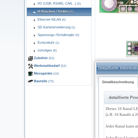
I/O (USB, RS485, CAN...)
(2)
H-Brücken / Treiber
(6)
Ethernet-WLAN
(4)
SD Kartenerweiterung
(1)
Spannungs-/Schaltregler
(5)
Echtzeituhr
(1)
pled01_600a.png
sonstiges
(6)
Zubehör
(52)
Werkstattbedarf
(52)
Detaillierte Informa
Messgeräte
(14)
Bauteile
(73)
Detailbeschreibung
detaillierte P
Dieses 16 Kanal LE
(z.B. 16 Kanäle à 2
Jeder Kanal kann m
Jeder Kanal kann 