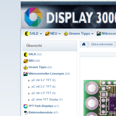
SALE
NEU
Unsere Tipps
Mikrocon
Elektronikmodule
Übersicht
SALE
(12)
NEU
(20)
Unsere Tipps
(11)
Mikrocontroller-Lösungen
(23)
µC mit 3.x" TFT
(2)
µC mit 2.x" TFT
(6)
µC mit 1.5" TFT
(3)
µC ohne TFT Display
(7)
TFT Farb Displays
(17)
Elektronikmodule
(47)