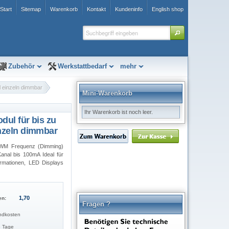
Start
Sitemap
Warenkorb
Kontakt
Kundeninfo
English shop
Zubehör
Werkstattbedarf
mehr
l einzeln dimmbar
Mini-Warenkorb
Ihr Warenkorb ist noch leer.
dul für bis zu
inzeln dimmbar
 PWM Frequenz (Dimming)
anal bis 100mA Ideal für
rmationen, LED Displays
1,70 
en:
Fragen ?
ndkosten
3 Tage